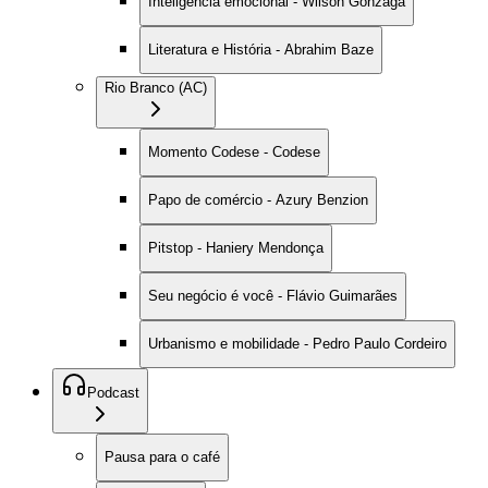
Inteligência emocional - Wilson Gonzaga
Literatura e História - Abrahim Baze
Rio Branco (AC)
Momento Codese - Codese
Papo de comércio - Azury Benzion
Pitstop - Haniery Mendonça
Seu negócio é você - Flávio Guimarães
Urbanismo e mobilidade - Pedro Paulo Cordeiro
Podcast
Pausa para o café