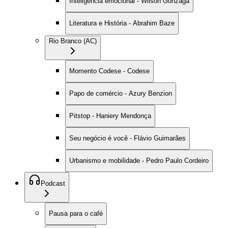
Inteligência emocional - Wilson Gonzaga
Literatura e História - Abrahim Baze
Rio Branco (AC)
Momento Codese - Codese
Papo de comércio - Azury Benzion
Pitstop - Haniery Mendonça
Seu negócio é você - Flávio Guimarães
Urbanismo e mobilidade - Pedro Paulo Cordeiro
Podcast
Pausa para o café