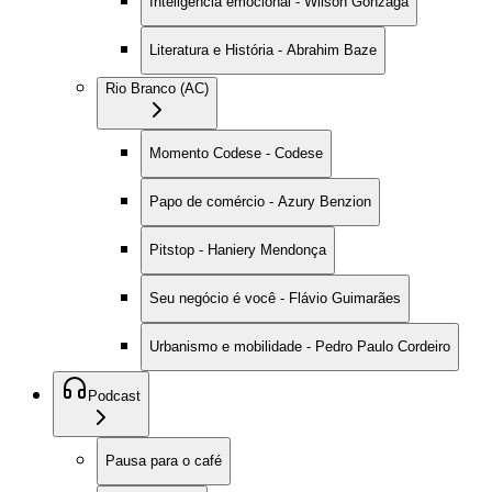
Inteligência emocional - Wilson Gonzaga
Literatura e História - Abrahim Baze
Rio Branco (AC)
Momento Codese - Codese
Papo de comércio - Azury Benzion
Pitstop - Haniery Mendonça
Seu negócio é você - Flávio Guimarães
Urbanismo e mobilidade - Pedro Paulo Cordeiro
Podcast
Pausa para o café