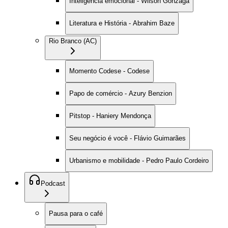
Inteligência emocional - Wilson Gonzaga
Literatura e História - Abrahim Baze
Rio Branco (AC)
Momento Codese - Codese
Papo de comércio - Azury Benzion
Pitstop - Haniery Mendonça
Seu negócio é você - Flávio Guimarães
Urbanismo e mobilidade - Pedro Paulo Cordeiro
Podcast
Pausa para o café