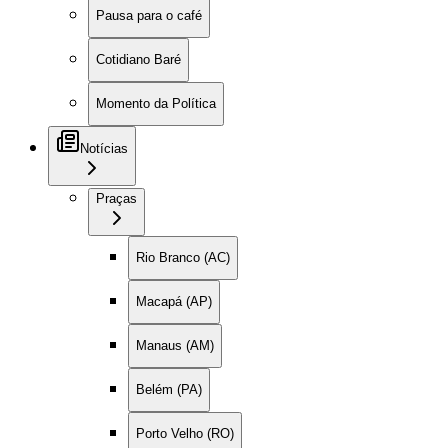
Pausa para o café
Cotidiano Baré
Momento da Política
Notícias
Praças
Rio Branco (AC)
Macapá (AP)
Manaus (AM)
Belém (PA)
Porto Velho (RO)