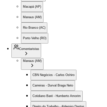
Macapá (AP)
Manaus (AM)
Rio Branco (AC)
Porto Velho (RO)
Comentaristas
Manaus (AM)
CBN Negócios - Carlos Oshiro
Carreiras - Durval Braga Neto
Cotidiano Baré - Humberto Amorim
Direito do Trabalho - Aldemiro Dantas