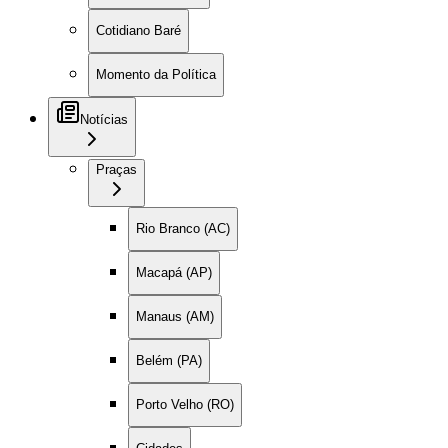
Cotidiano Baré
Momento da Política
Notícias
Praças
Rio Branco (AC)
Macapá (AP)
Manaus (AM)
Belém (PA)
Porto Velho (RO)