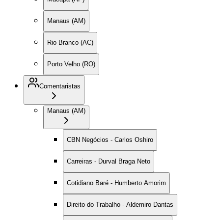
Manaus (AM)
Rio Branco (AC)
Porto Velho (RO)
Comentaristas
Manaus (AM)
CBN Negócios - Carlos Oshiro
Carreiras - Durval Braga Neto
Cotidiano Baré - Humberto Amorim
Direito do Trabalho - Aldemiro Dantas