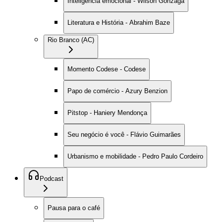
Inteligência emocional - Wilson Gonzaga
Literatura e História - Abrahim Baze
Rio Branco (AC)
Momento Codese - Codese
Papo de comércio - Azury Benzion
Pitstop - Haniery Mendonça
Seu negócio é você - Flávio Guimarães
Urbanismo e mobilidade - Pedro Paulo Cordeiro
Podcast
Pausa para o café