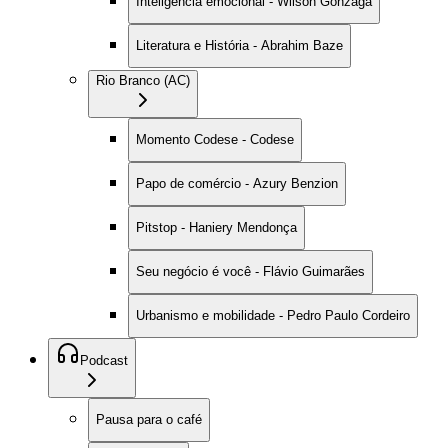
Inteligência emocional - Wilson Gonzaga
Literatura e História - Abrahim Baze
Rio Branco (AC)
Momento Codese - Codese
Papo de comércio - Azury Benzion
Pitstop - Haniery Mendonça
Seu negócio é você - Flávio Guimarães
Urbanismo e mobilidade - Pedro Paulo Cordeiro
Podcast
Pausa para o café