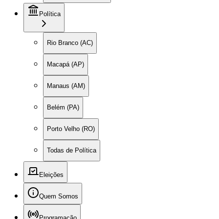
Política
Rio Branco (AC)
Macapá (AP)
Manaus (AM)
Belém (PA)
Porto Velho (RO)
Todas de Política
Eleições
Quem Somos
Programação