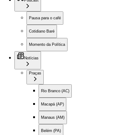
Podcast
Pausa para o café
Cotidiano Baré
Momento da Política
Notícias
Praças
Rio Branco (AC)
Macapá (AP)
Manaus (AM)
Belém (PA)