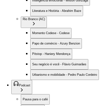
Inteligência emocional - Wilson Gonzaga
Literatura e História - Abrahim Baze
Rio Branco (AC)
Momento Codese - Codese
Papo de comércio - Azury Benzion
Pitstop - Haniery Mendonça
Seu negócio é você - Flávio Guimarães
Urbanismo e mobilidade - Pedro Paulo Cordeiro
Podcast
Pausa para o café