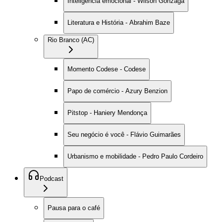
Inteligência emocional - Wilson Gonzaga
Literatura e História - Abrahim Baze
Rio Branco (AC)
Momento Codese - Codese
Papo de comércio - Azury Benzion
Pitstop - Haniery Mendonça
Seu negócio é você - Flávio Guimarães
Urbanismo e mobilidade - Pedro Paulo Cordeiro
Podcast
Pausa para o café