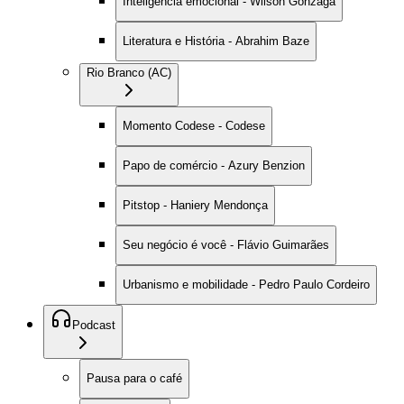
Inteligência emocional - Wilson Gonzaga
Literatura e História - Abrahim Baze
Rio Branco (AC)
Momento Codese - Codese
Papo de comércio - Azury Benzion
Pitstop - Haniery Mendonça
Seu negócio é você - Flávio Guimarães
Urbanismo e mobilidade - Pedro Paulo Cordeiro
Podcast
Pausa para o café