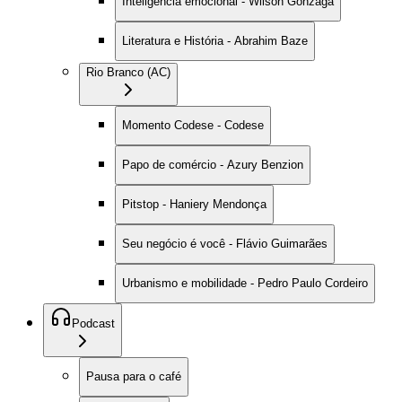
Inteligência emocional - Wilson Gonzaga
Literatura e História - Abrahim Baze
Rio Branco (AC)
Momento Codese - Codese
Papo de comércio - Azury Benzion
Pitstop - Haniery Mendonça
Seu negócio é você - Flávio Guimarães
Urbanismo e mobilidade - Pedro Paulo Cordeiro
Podcast
Pausa para o café