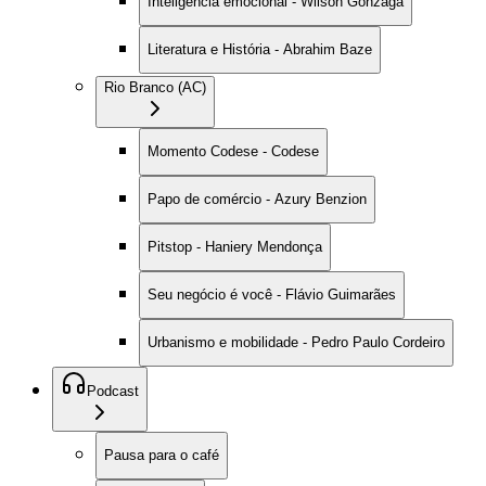
Inteligência emocional - Wilson Gonzaga
Literatura e História - Abrahim Baze
Rio Branco (AC)
Momento Codese - Codese
Papo de comércio - Azury Benzion
Pitstop - Haniery Mendonça
Seu negócio é você - Flávio Guimarães
Urbanismo e mobilidade - Pedro Paulo Cordeiro
Podcast
Pausa para o café