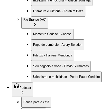
Inteligência emocional - Wilson Gonzaga
Literatura e História - Abrahim Baze
Rio Branco (AC)
Momento Codese - Codese
Papo de comércio - Azury Benzion
Pitstop - Haniery Mendonça
Seu negócio é você - Flávio Guimarães
Urbanismo e mobilidade - Pedro Paulo Cordeiro
Podcast
Pausa para o café