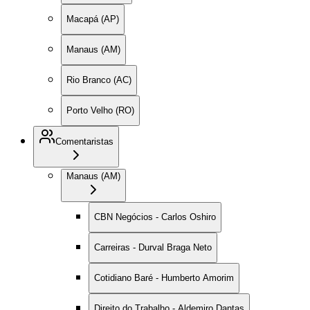
Macapá (AP)
Manaus (AM)
Rio Branco (AC)
Porto Velho (RO)
Comentaristas
Manaus (AM)
CBN Negócios - Carlos Oshiro
Carreiras - Durval Braga Neto
Cotidiano Baré - Humberto Amorim
Direito do Trabalho - Aldemiro Dantas