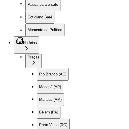
Pausa para o café
Cotidiano Baré
Momento da Política
Notícias
Praças
Rio Branco (AC)
Macapá (AP)
Manaus (AM)
Belém (PA)
Porto Velho (RO)