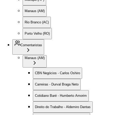
Manaus (AM)
Rio Branco (AC)
Porto Velho (RO)
Comentaristas
Manaus (AM)
CBN Negócios - Carlos Oshiro
Carreiras - Durval Braga Neto
Cotidiano Baré - Humberto Amorim
Direito do Trabalho - Aldemiro Dantas