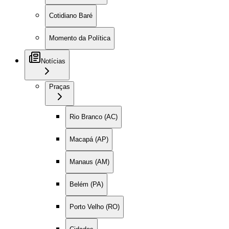
Cotidiano Baré
Momento da Política
Notícias
Praças
Rio Branco (AC)
Macapá (AP)
Manaus (AM)
Belém (PA)
Porto Velho (RO)