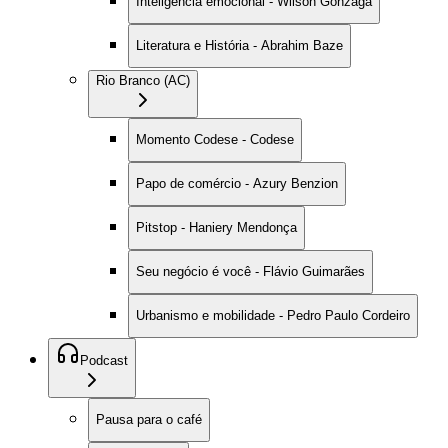
Inteligência emocional - Wilson Gonzaga
Literatura e História - Abrahim Baze
Rio Branco (AC)
Momento Codese - Codese
Papo de comércio - Azury Benzion
Pitstop - Haniery Mendonça
Seu negócio é você - Flávio Guimarães
Urbanismo e mobilidade - Pedro Paulo Cordeiro
Podcast
Pausa para o café