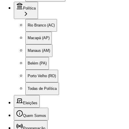
Política
Rio Branco (AC)
Macapá (AP)
Manaus (AM)
Belém (PA)
Porto Velho (RO)
Todas de Política
Eleições
Quem Somos
Programação