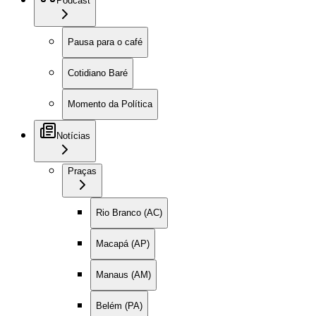
Podcast
Pausa para o café
Cotidiano Baré
Momento da Política
Notícias
Praças
Rio Branco (AC)
Macapá (AP)
Manaus (AM)
Belém (PA)