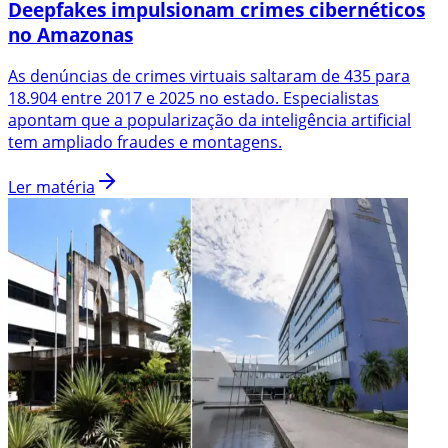
Deepfakes impulsionam crimes cibernéticos
no Amazonas
As denúncias de crimes virtuais saltaram de 435 para
18.904 entre 2017 e 2025 no estado. Especialistas
apontam que a popularização da inteligência artificial
tem ampliado fraudes e montagens.
Ler matéria