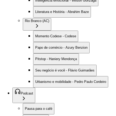
Inteligência emocional - Wilson Gonzaga
Literatura e História - Abrahim Baze
Rio Branco (AC)
Momento Codese - Codese
Papo de comércio - Azury Benzion
Pitstop - Haniery Mendonça
Seu negócio é você - Flávio Guimarães
Urbanismo e mobilidade - Pedro Paulo Cordeiro
Podcast
Pausa para o café