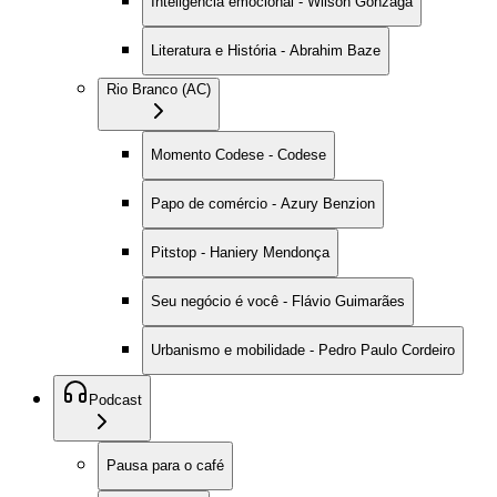
Inteligência emocional - Wilson Gonzaga
Literatura e História - Abrahim Baze
Rio Branco (AC)
Momento Codese - Codese
Papo de comércio - Azury Benzion
Pitstop - Haniery Mendonça
Seu negócio é você - Flávio Guimarães
Urbanismo e mobilidade - Pedro Paulo Cordeiro
Podcast
Pausa para o café