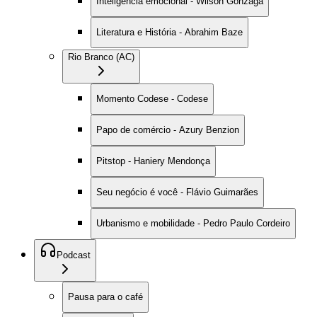
Inteligência emocional - Wilson Gonzaga
Literatura e História - Abrahim Baze
Rio Branco (AC)
Momento Codese - Codese
Papo de comércio - Azury Benzion
Pitstop - Haniery Mendonça
Seu negócio é você - Flávio Guimarães
Urbanismo e mobilidade - Pedro Paulo Cordeiro
Podcast
Pausa para o café