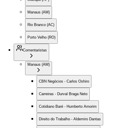
Manaus (AM)
Rio Branco (AC)
Porto Velho (RO)
Comentaristas
Manaus (AM)
CBN Negócios - Carlos Oshiro
Carreiras - Durval Braga Neto
Cotidiano Baré - Humberto Amorim
Direito do Trabalho - Aldemiro Dantas