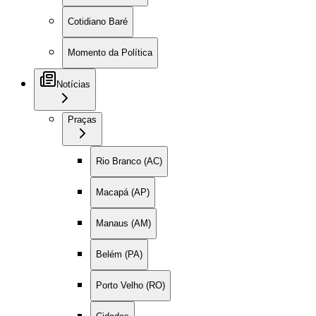
Cotidiano Baré
Momento da Política
Notícias
Praças
Rio Branco (AC)
Macapá (AP)
Manaus (AM)
Belém (PA)
Porto Velho (RO)