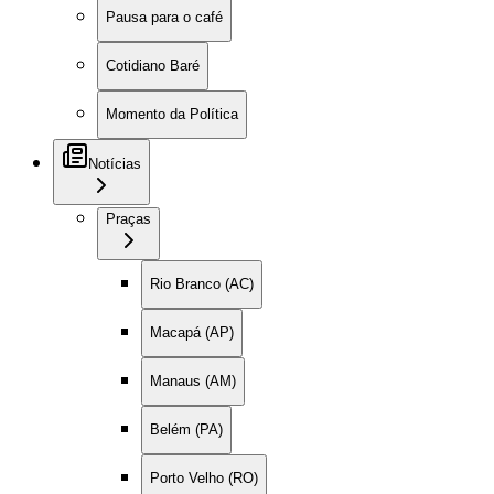
Pausa para o café
Cotidiano Baré
Momento da Política
Notícias
Praças
Rio Branco (AC)
Macapá (AP)
Manaus (AM)
Belém (PA)
Porto Velho (RO)