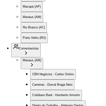
Macapá (AP)
Manaus (AM)
Rio Branco (AC)
Porto Velho (RO)
Comentaristas
Manaus (AM)
CBN Negócios - Carlos Oshiro
Carreiras - Durval Braga Neto
Cotidiano Baré - Humberto Amorim
Direito do Trabalho - Aldemiro Dantas