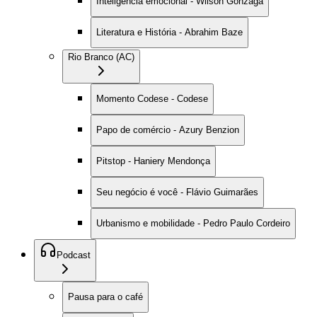
Inteligência emocional - Wilson Gonzaga
Literatura e História - Abrahim Baze
Rio Branco (AC)
Momento Codese - Codese
Papo de comércio - Azury Benzion
Pitstop - Haniery Mendonça
Seu negócio é você - Flávio Guimarães
Urbanismo e mobilidade - Pedro Paulo Cordeiro
Podcast
Pausa para o café