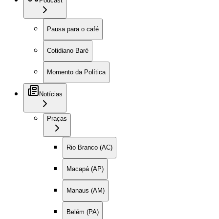
Podcast
Pausa para o café
Cotidiano Baré
Momento da Política
Notícias
Praças
Rio Branco (AC)
Macapá (AP)
Manaus (AM)
Belém (PA)