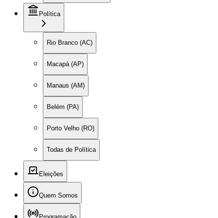
Política
Rio Branco (AC)
Macapá (AP)
Manaus (AM)
Belém (PA)
Porto Velho (RO)
Todas de Política
Eleições
Quem Somos
Programação