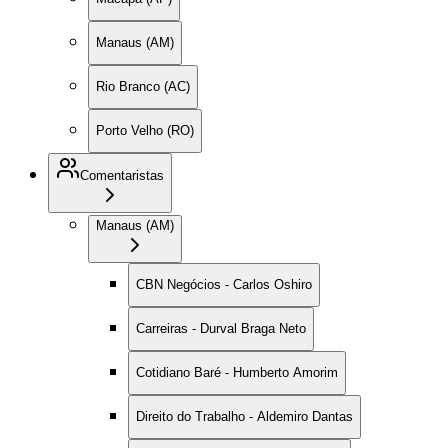
Manaus (AM)
Rio Branco (AC)
Porto Velho (RO)
Comentaristas
Manaus (AM)
CBN Negócios - Carlos Oshiro
Carreiras - Durval Braga Neto
Cotidiano Baré - Humberto Amorim
Direito do Trabalho - Aldemiro Dantas