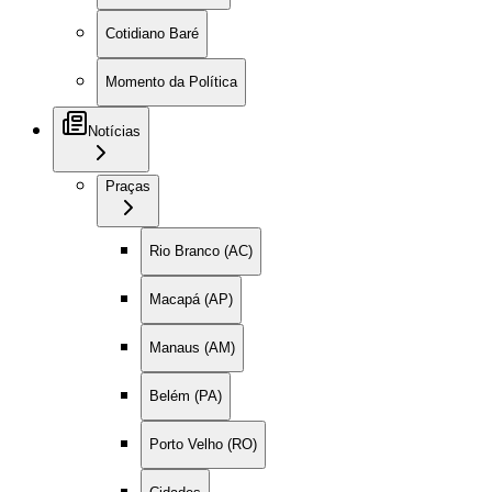
Cotidiano Baré
Momento da Política
Notícias
Praças
Rio Branco (AC)
Macapá (AP)
Manaus (AM)
Belém (PA)
Porto Velho (RO)