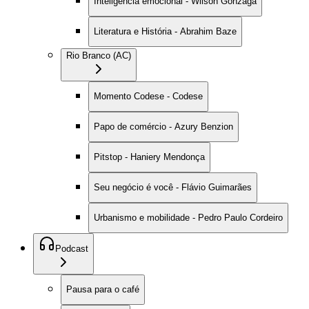
Inteligência emocional - Wilson Gonzaga
Literatura e História - Abrahim Baze
Rio Branco (AC)
Momento Codese - Codese
Papo de comércio - Azury Benzion
Pitstop - Haniery Mendonça
Seu negócio é você - Flávio Guimarães
Urbanismo e mobilidade - Pedro Paulo Cordeiro
Podcast
Pausa para o café