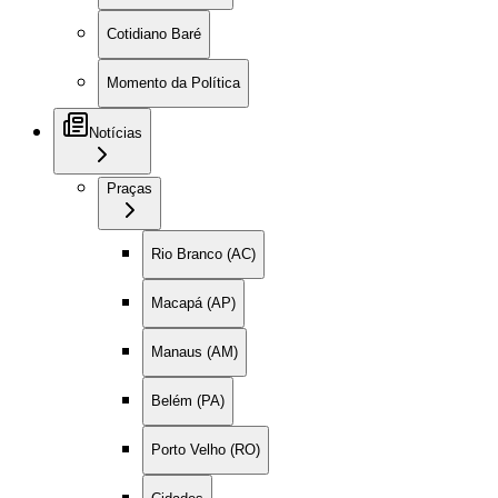
Cotidiano Baré
Momento da Política
Notícias
Praças
Rio Branco (AC)
Macapá (AP)
Manaus (AM)
Belém (PA)
Porto Velho (RO)