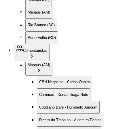
Manaus (AM)
Rio Branco (AC)
Porto Velho (RO)
Comentaristas
Manaus (AM)
CBN Negócios - Carlos Oshiro
Carreiras - Durval Braga Neto
Cotidiano Baré - Humberto Amorim
Direito do Trabalho - Aldemiro Dantas