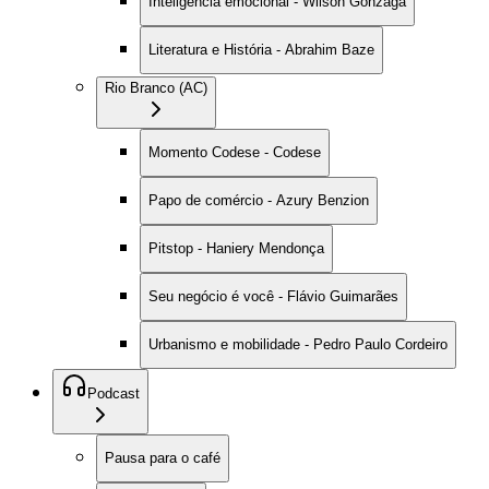
Inteligência emocional - Wilson Gonzaga
Literatura e História - Abrahim Baze
Rio Branco (AC)
Momento Codese - Codese
Papo de comércio - Azury Benzion
Pitstop - Haniery Mendonça
Seu negócio é você - Flávio Guimarães
Urbanismo e mobilidade - Pedro Paulo Cordeiro
Podcast
Pausa para o café