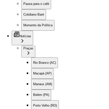
Pausa para o café
Cotidiano Baré
Momento da Política
Notícias
Praças
Rio Branco (AC)
Macapá (AP)
Manaus (AM)
Belém (PA)
Porto Velho (RO)