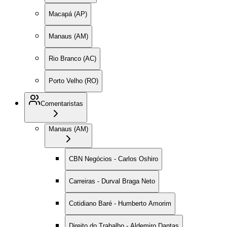
Macapá (AP)
Manaus (AM)
Rio Branco (AC)
Porto Velho (RO)
Comentaristas
Manaus (AM)
CBN Negócios - Carlos Oshiro
Carreiras - Durval Braga Neto
Cotidiano Baré - Humberto Amorim
Direito do Trabalho - Aldemiro Dantas