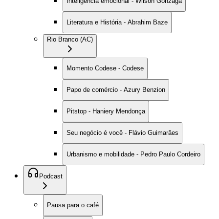
Inteligência emocional - Wilson Gonzaga
Literatura e História - Abrahim Baze
Rio Branco (AC)
Momento Codese - Codese
Papo de comércio - Azury Benzion
Pitstop - Haniery Mendonça
Seu negócio é você - Flávio Guimarães
Urbanismo e mobilidade - Pedro Paulo Cordeiro
Podcast
Pausa para o café