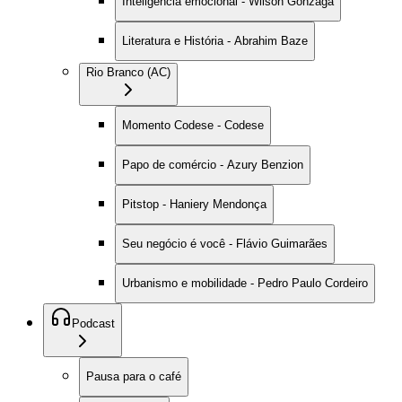
Inteligência emocional - Wilson Gonzaga
Literatura e História - Abrahim Baze
Rio Branco (AC)
Momento Codese - Codese
Papo de comércio - Azury Benzion
Pitstop - Haniery Mendonça
Seu negócio é você - Flávio Guimarães
Urbanismo e mobilidade - Pedro Paulo Cordeiro
Podcast
Pausa para o café