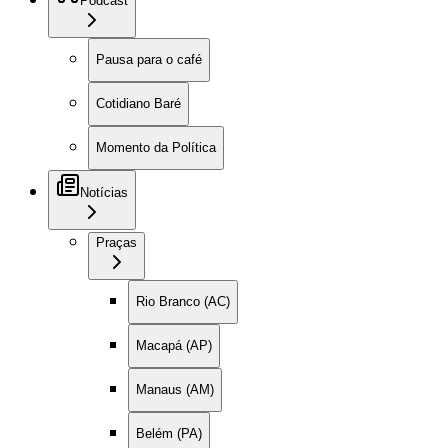
Podcast
Pausa para o café
Cotidiano Baré
Momento da Política
Notícias
Praças
Rio Branco (AC)
Macapá (AP)
Manaus (AM)
Belém (PA)