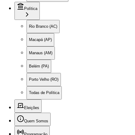
Política
Rio Branco (AC)
Macapá (AP)
Manaus (AM)
Belém (PA)
Porto Velho (RO)
Todas de Política
Eleições
Quem Somos
Programação