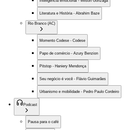
Inteligência emocional - Wilson Gonzaga
Literatura e História - Abrahim Baze
Rio Branco (AC)
Momento Codese - Codese
Papo de comércio - Azury Benzion
Pitstop - Haniery Mendonça
Seu negócio é você - Flávio Guimarães
Urbanismo e mobilidade - Pedro Paulo Cordeiro
Podcast
Pausa para o café