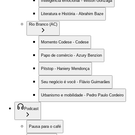
Inteligência emocional - Wilson Gonzaga
Literatura e História - Abrahim Baze
Rio Branco (AC)
Momento Codese - Codese
Papo de comércio - Azury Benzion
Pitstop - Haniery Mendonça
Seu negócio é você - Flávio Guimarães
Urbanismo e mobilidade - Pedro Paulo Cordeiro
Podcast
Pausa para o café