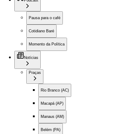
Podcast
Pausa para o café
Cotidiano Baré
Momento da Política
Notícias
Praças
Rio Branco (AC)
Macapá (AP)
Manaus (AM)
Belém (PA)