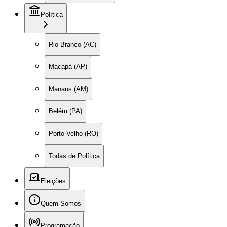
Política
Rio Branco (AC)
Macapá (AP)
Manaus (AM)
Belém (PA)
Porto Velho (RO)
Todas de Política
Eleições
Quem Somos
Programação