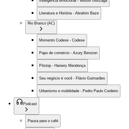
Inteligência emocional - Wilson Gonzaga
Literatura e História - Abrahim Baze
Rio Branco (AC)
Momento Codese - Codese
Papo de comércio - Azury Benzion
Pitstop - Haniery Mendonça
Seu negócio é você - Flávio Guimarães
Urbanismo e mobilidade - Pedro Paulo Cordeiro
Podcast
Pausa para o café