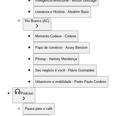
Inteligência emocional - Wilson Gonzaga
Literatura e História - Abrahim Baze
Rio Branco (AC)
Momento Codese - Codese
Papo de comércio - Azury Benzion
Pitstop - Haniery Mendonça
Seu negócio é você - Flávio Guimarães
Urbanismo e mobilidade - Pedro Paulo Cordeiro
Podcast
Pausa para o café