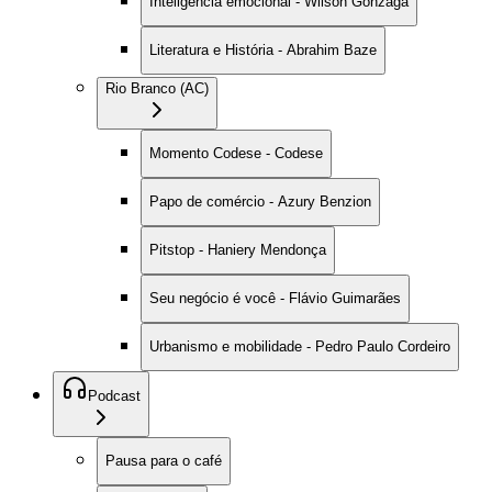
Inteligência emocional - Wilson Gonzaga
Literatura e História - Abrahim Baze
Rio Branco (AC)
Momento Codese - Codese
Papo de comércio - Azury Benzion
Pitstop - Haniery Mendonça
Seu negócio é você - Flávio Guimarães
Urbanismo e mobilidade - Pedro Paulo Cordeiro
Podcast
Pausa para o café