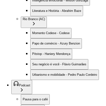
Inteligência emocional - Wilson Gonzaga
Literatura e História - Abrahim Baze
Rio Branco (AC)
Momento Codese - Codese
Papo de comércio - Azury Benzion
Pitstop - Haniery Mendonça
Seu negócio é você - Flávio Guimarães
Urbanismo e mobilidade - Pedro Paulo Cordeiro
Podcast
Pausa para o café