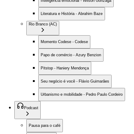
Inteligência emocional - Wilson Gonzaga
Literatura e História - Abrahim Baze
Rio Branco (AC)
Momento Codese - Codese
Papo de comércio - Azury Benzion
Pitstop - Haniery Mendonça
Seu negócio é você - Flávio Guimarães
Urbanismo e mobilidade - Pedro Paulo Cordeiro
Podcast
Pausa para o café