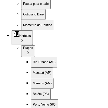
Pausa para o café
Cotidiano Baré
Momento da Política
Notícias
Praças
Rio Branco (AC)
Macapá (AP)
Manaus (AM)
Belém (PA)
Porto Velho (RO)