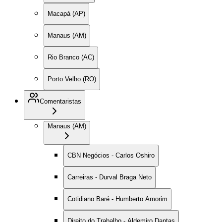
Macapá (AP)
Manaus (AM)
Rio Branco (AC)
Porto Velho (RO)
Comentaristas
Manaus (AM)
CBN Negócios - Carlos Oshiro
Carreiras - Durval Braga Neto
Cotidiano Baré - Humberto Amorim
Direito do Trabalho - Aldemiro Dantas