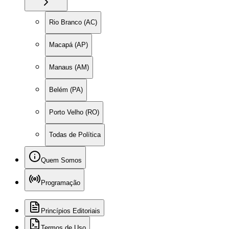
Rio Branco (AC)
Macapá (AP)
Manaus (AM)
Belém (PA)
Porto Velho (RO)
Todas de Política
Quem Somos
Programação
Princípios Editoriais
Termos de Uso