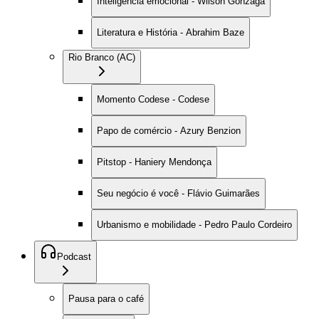
Inteligência emocional - Wilson Gonzaga
Literatura e História - Abrahim Baze
Rio Branco (AC)
Momento Codese - Codese
Papo de comércio - Azury Benzion
Pitstop - Haniery Mendonça
Seu negócio é você - Flávio Guimarães
Urbanismo e mobilidade - Pedro Paulo Cordeiro
Podcast
Pausa para o café