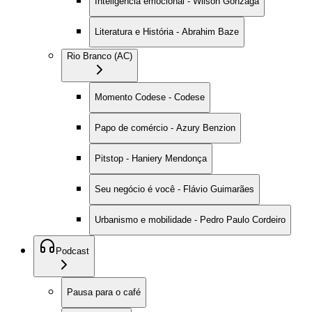
Inteligência emocional - Wilson Gonzaga
Literatura e História - Abrahim Baze
Rio Branco (AC)
Momento Codese - Codese
Papo de comércio - Azury Benzion
Pitstop - Haniery Mendonça
Seu negócio é você - Flávio Guimarães
Urbanismo e mobilidade - Pedro Paulo Cordeiro
Podcast
Pausa para o café