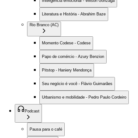
Inteligência emocional - Wilson Gonzaga
Literatura e História - Abrahim Baze
Rio Branco (AC)
Momento Codese - Codese
Papo de comércio - Azury Benzion
Pitstop - Haniery Mendonça
Seu negócio é você - Flávio Guimarães
Urbanismo e mobilidade - Pedro Paulo Cordeiro
Podcast
Pausa para o café