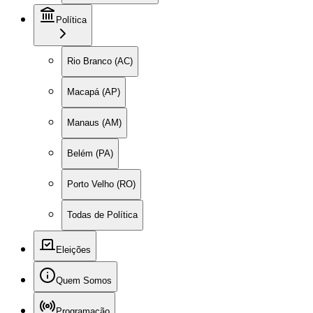
Política
Rio Branco (AC)
Macapá (AP)
Manaus (AM)
Belém (PA)
Porto Velho (RO)
Todas de Política
Eleições
Quem Somos
Programação