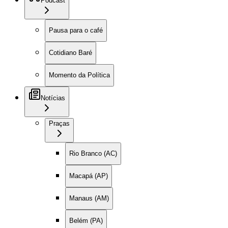
Podcast
Pausa para o café
Cotidiano Baré
Momento da Política
Notícias
Praças
Rio Branco (AC)
Macapá (AP)
Manaus (AM)
Belém (PA)