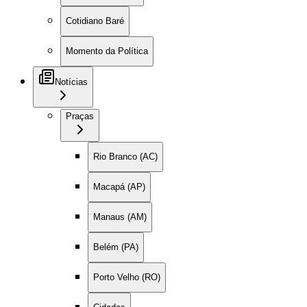
Cotidiano Baré
Momento da Política
Notícias
Praças
Rio Branco (AC)
Macapá (AP)
Manaus (AM)
Belém (PA)
Porto Velho (RO)