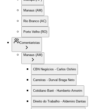
Manaus (AM)
Rio Branco (AC)
Porto Velho (RO)
Comentaristas
Manaus (AM)
CBN Negócios - Carlos Oshiro
Carreiras - Durval Braga Neto
Cotidiano Baré - Humberto Amorim
Direito do Trabalho - Aldemiro Dantas