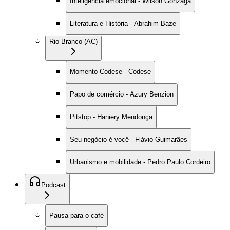
Inteligência emocional - Wilson Gonzaga
Literatura e História - Abrahim Baze
Rio Branco (AC)
Momento Codese - Codese
Papo de comércio - Azury Benzion
Pitstop - Haniery Mendonça
Seu negócio é você - Flávio Guimarães
Urbanismo e mobilidade - Pedro Paulo Cordeiro
Podcast
Pausa para o café